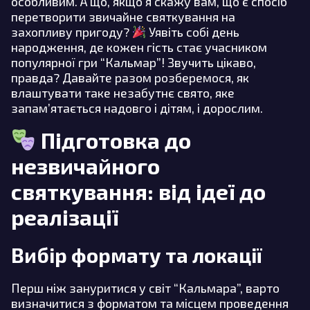
особливим. А що, якщо я скажу вам, що є спосіб
перетворити звичайне святкування на
захопливу пригоду?
Уявіть собі день
народження, де кожен гість стає учасником
популярної гри “Кальмар”! Звучить цікаво,
правда? Давайте разом розберемося, як
влаштувати таке незабутнє свято, яке
запам’ятається надовго і дітям, і дорослим.
Підготовка до
незвичайного
святкування: від ідеї до
реалізації
Вибір формату та локації
Перш ніж зануритися у світ “Кальмара”, варто
визначитися з форматом та місцем проведення