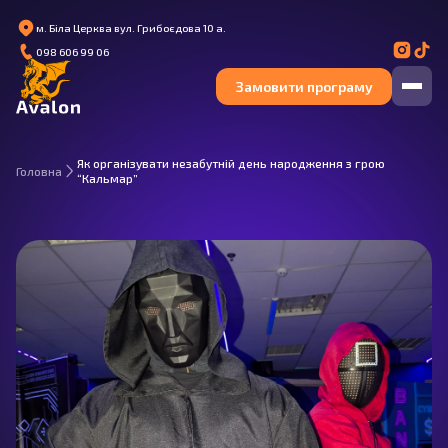
м. Біла Церква вул. Грибоєдова 10 а.
098 606 99 06
Замовити програму
Як організувати незабутній день народження з грою
Головна
“Кальмар”