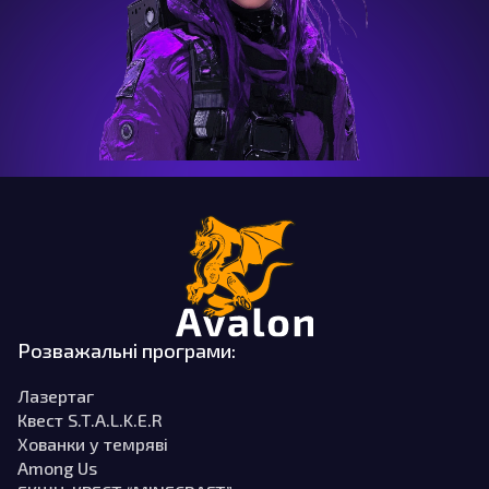
Розважальні програми:
Лазертаг
Квест S.T.A.L.K.E.R
Хованки у темряві
Among Us