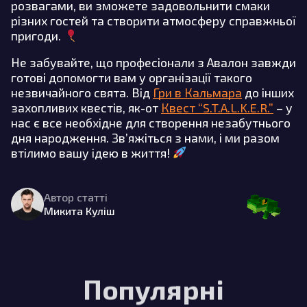
розвагами, ви зможете задовольнити смаки
різних гостей та створити атмосферу справжньої
пригоди.
Не забувайте, що професіонали з Авалон завжди
готові допомогти вам у організації такого
незвичайного свята. Від
Гри в Кальмара
до інших
захопливих квестів, як-от
Квест “S.T.A.L.K.E.R.”
– у
нас є все необхідне для створення незабутнього
дня народження. Зв’яжіться з нами, і ми разом
втілимо вашу ідею в життя!
Автор статті
Микита Куліш
Популярні