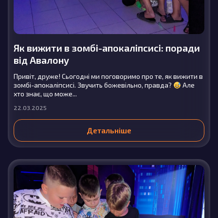
Як вижити в зомбі-апокаліпсисі: поради
від Авалону
Привіт, друже! Сьогодні ми поговоримо про те, як вижити в
зомбі-апокаліпсисі. Звучить божевільно, правда?
Але
хто знає, що може...
22.03.2025
Детальніше