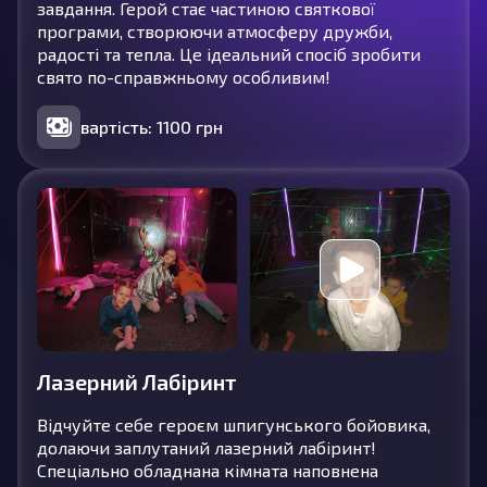
завдання. Герой стає частиною святкової
програми, створюючи атмосферу дружби,
радості та тепла. Це ідеальний спосіб зробити
свято по-справжньому особливим!
вартість: 1100 грн
Лазерний Лабіринт
Відчуйте себе героєм шпигунського бойовика,
долаючи заплутаний лазерний лабіринт!
Спеціально обладнана кімната наповнена