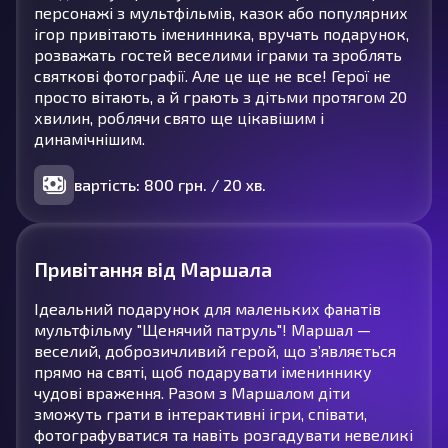
персонажі з мультфільмів, казок або популярних
ігор привітають іменинника, вручать подарунок,
розважать гостей веселими іграми та зроблять
святкові фотографії. Але це ще не все! Герої не
просто вітають, а й грають з дітьми протягом 20
хвилин, роблячи свято ще цікавішим і
динамічнішим.
вартість: 800 грн. / 20 хв.
Привітання від Маршала
Ідеальний подарунок для маленьких фанатів
мультфільму "Щенячий патруль"! Маршал —
веселий, доброзичливий герой, що з’являється
прямо на святі, щоб подарувати імениннику
чудові враження. Разом з Маршалом діти
зможуть грати в інтерактивні ігри, співати,
фотографуватися та навіть розгадувати невеликі