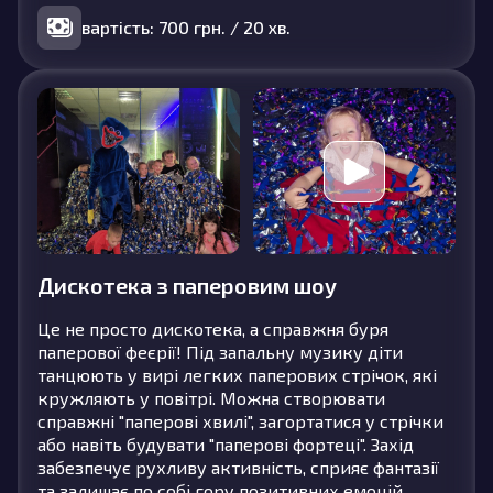
вартість: 700 грн. / 20 хв.
Дискотека з паперовим шоу
Це не просто дискотека, а справжня буря
паперової феєрії! Під запальну музику діти
танцюють у вирі легких паперових стрічок, які
кружляють у повітрі. Можна створювати
справжні "паперові хвилі", загортатися у стрічки
або навіть будувати "паперові фортеці". Захід
забезпечує рухливу активність, сприяє фантазії
та залишає по собі гору позитивних емоцій.