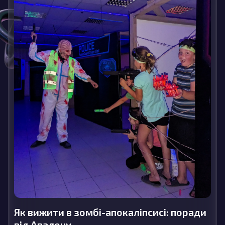
Як вижити в зомбі-апокаліпсисі: поради
від Авалону