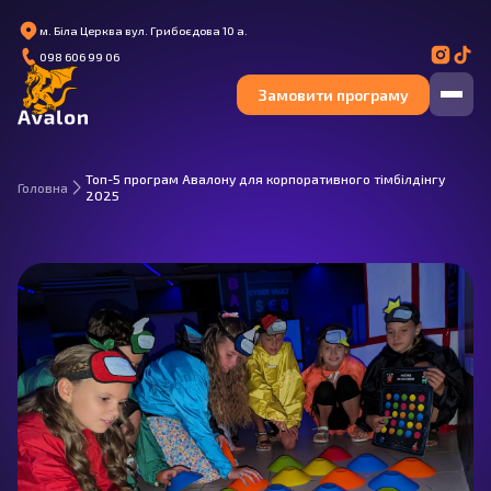
м. Біла Церква вул. Грибоєдова 10 а.
098 606 99 06
Замовити програму
Топ-5 програм Авалону для корпоративного тімбілдінгу
Головна
2025