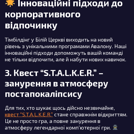
Інноваційні підходи до
корпоративного
відпочинку
Тімбілдінг у Білій Церкві виходить на новий
рівень з унікальними програмами Авалону. Наші
інноваційні підходи допоможуть вашій команді
не тільки відпочити, але й набути нових навичок.
3. Квест “S.T.A.L.K.E.R.” –
занурення в атмосферу
постапокаліпсису
Для тих, хто шукає щось дійсно незвичайне,
квест “S.T.A.L.K.E.R.”
стане справжнім відкриттям.
Це не просто гра, а повне занурення в
атмосферу легендарної комп’ютерної гри.