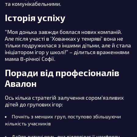
та комунікабельними.
Історія успіху
“Моя донька завжди боялася нових компаній.
Але після участі в ‘Хованках у темряві’ вона не
тільки подружилася з іншими дітьми, але й стала
ініціатором ігор у школі!” – ділиться враженнями
мама 8-річної Софії.
Поради від професіоналів
Авалон
Ось кілька стратегій залучення сором’язливих
дітей до групових ігор:
Почніть з менших груп, поступово збільшуючи
кількість учасників
Дайте дитині роль, яка відповідає її комфорту