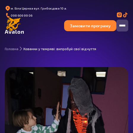
м. Біла Церква вул. Грибоєдова 10 а.
098 606 99 06
Замовити програму
Головна
Хованки у темряві: випробуй свої відчуття