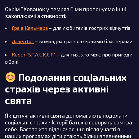
Окрім “Хованок у темряві”, ми пропонуємо інші
захоплюючі активності:
Гра в Кальмара
– для любителів гострих відчуттів
ЛазерТаг
– командна гра з лазерними бластерами
Квест “S.T.A.L.K.E.R.”
– для тих, хто мріє про пригоди
в Зоні
Подолання соціальних
страхів через активні
свята
Як дитячі активні свята допомагають подолати
соціальні страхи? Історії батьків говорять самі за
себе. Багато хто відзначає, що після участі в
наших програмах діти стають більш впевненими