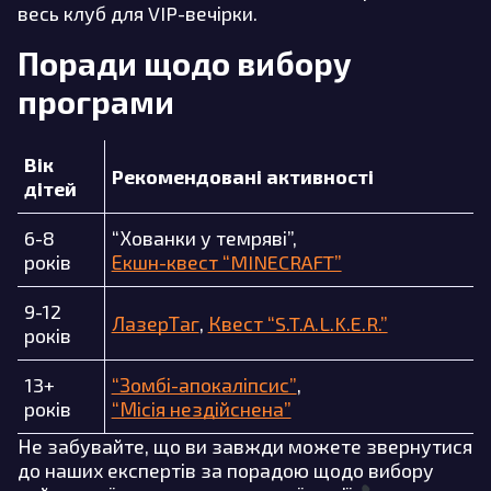
весь клуб для VIP-вечірки.
Поради щодо вибору
програми
Вік
Рекомендовані активності
дітей
6-8
“Хованки у темряві”,
років
Екшн-квест “MINECRAFT”
9-12
ЛазерТаг
,
Квест “S.T.A.L.K.E.R.”
років
13+
“Зомбі-апокаліпсис”
,
років
“Місія нездійснена”
Не забувайте, що ви завжди можете звернутися
до наших експертів за порадою щодо вибору