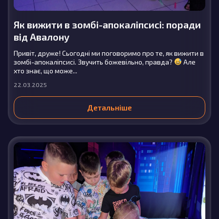
Як вижити в зомбі-апокаліпсисі: поради
від Авалону
Привіт, друже! Сьогодні ми поговоримо про те, як вижити в
зомбі-апокаліпсисі. Звучить божевільно, правда?
Але
хто знає, що може...
22.03.2025
Детальніше