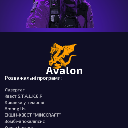
Розважальні програми:
Лазертаг
Квест S.T.A.L.K.E.R
Хованки у темряві
Among Us
ЕКШН-КВЕСТ “MINECRAFT”
Зомбі-апокаліпсис
Книга бажань