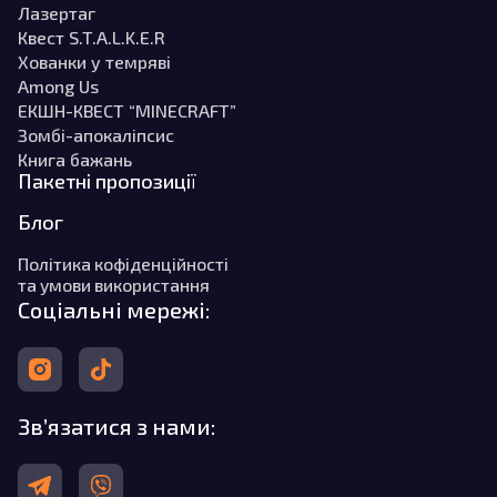
Лазертаг
Квест S.T.A.L.K.E.R
Хованки у темряві
Among Us
ЕКШН-КВЕСТ “MINECRAFT”
Зомбі-апокаліпсис
Книга бажань
Пакетні пропозиції
Блог
Політика кофіденційності
та умови використання
Соціальні мережі:
Зв’язатися з нами: