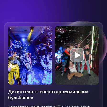
послуги
Дискотека з генератором мильних
бульбашок
Атмосфера казки та чарів! Під час дискотеки