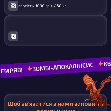
вартість: 1000 грн. / 30 хв.
ЕКШ
AMONG US
КВЕСТИ
ЛІПСИС
Щоб зв’язатися з нами заповніть
форму нижче