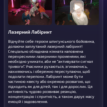
Лазерний Лабіринт
Відчуйте себе героєм шпигунського бойовика,
долаючи заплутаний лазерний лабіринт!
Спеціально обладнана кімната наповнена
перехресними лазерними променями, які
необхідно уникати, аби не "активувати сигнал
тривоги". Учасники рухаються, згинаючись,
нахиляючись і обережно переступаючи, щоб
подолати перепони. Лабіринт може бути
частиною квесту або окремою розвагою, що
підходить як для дітей, так і для дорослих. Ця
активність чудово розвиває реакцію,
концентрацію і спритність, а також дарує масу
емоцій і задоволення.