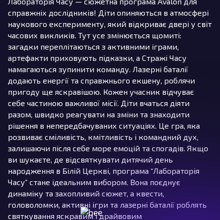
Лабораторія Часу — сюжетна програма Avalon для
справжніх дослідників! Діти опиняються в атмосфері
наукового експерименту, який відкриває двері у світ
часових викликів. Тут усе змінюється щомиті:
загадки переплітаються з активними іграми,
артефакти приховують підказки, а Стражі Часу
намагаються зупинити команду. Лазерні баталії
додають енергії та справжнього екшену, роблячи
пригоду ще яскравішою. Кожен учасник відчуває
себе частиною важливої місії. Діти вчаться діяти
разом, швидко реагувати на зміни та знаходити
рішення в непередбачуваних ситуаціях. Це гра, яка
розвиває сміливість, кмітливість і командний дух,
залишаючи після себе море емоцій та спогадів. Якщо
ви шукаєте, де відсвяткувати дитячий день
народження в Білій Церкві, програма “Лабораторія
Часу” стане ідеальним вибором. Вона поєднує
динаміку та захопливий сюжет, а квести,
головоломки, активні ігри та лазерні баталії роблять
святкування яскравим і драйвовим