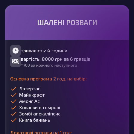
ШАЛЕНІ РОЗВАГИ
тривалість: 4 години
вартість: 8000 грн за 6 гравців
*700 за кожного наступного
Основна програма 2 год. на вибір:
Лазертаг
Майнкрафт
Амонг Ас
Хованки в темряві
Зомбі апокаліпсис
Книга бажань
Додаткові розваги на 1 год: